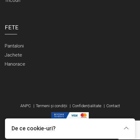
Tricouri
FETE
Pantaloni
Jachete
Hanorace
ANPC
Termeni și condiții
Confidențialitate
Contact
De ce cookie-uri?
Made with
in TGM by
Edris Digital Agency
. All Rights Reserved © 2026
Ranikids