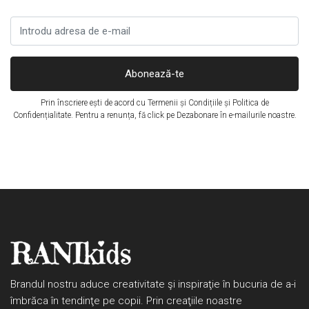
Abonează-te
Prin înscriere ești de acord cu
Termenii și Condițiile
și
Politica de
Confidențialitate
. Pentru a renunța, fă click pe Dezabonare în e-mailurile noastre.
Brandul nostru aduce creativitate şi inspiraţie în bucuria de a-i
îmbrăca în tendinţe pe copii. Prin creaţiile noastre