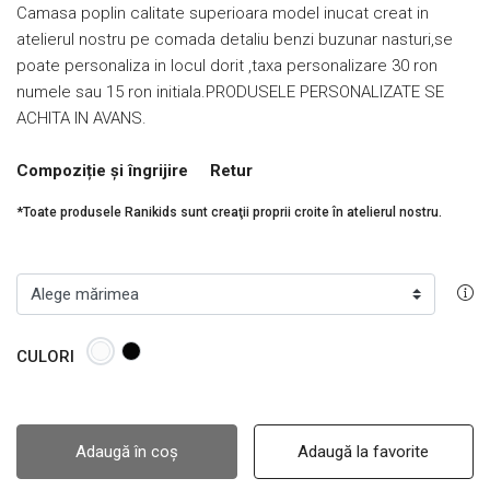
Camasa poplin calitate superioara model inucat creat in
atelierul nostru pe comada detaliu benzi buzunar nasturi,se
poate personaliza in locul dorit ,taxa personalizare 30 ron
numele sau 15 ron initiala.PRODUSELE PERSONALIZATE SE
ACHITA IN AVANS.
Compoziție și îngrijire
Retur
*Toate produsele Ranikids sunt creaţii proprii croite în atelierul nostru.
CULORI
Adaugă în coș
Adaugă la favorite