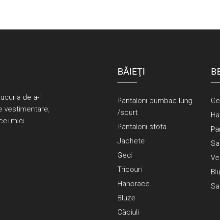
BĂIEŢI
B
bucuria de a-i
Pantaloni bumbac lung
Ge
re vestimentare,
/scurt
Ha
cei mici.
Pantaloni stofa
Pa
Jachete
Sa
Geci
Ve
Tricouri
Bl
Hanorace
Sa
Bluze
Căciuli