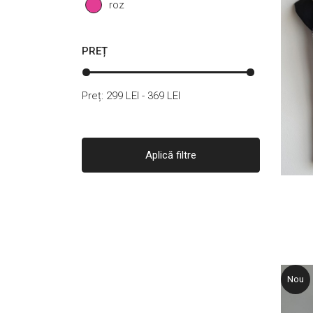
roz
PREȚ
Preț:
299
LEI -
369
LEI
Aplică filtre
Nou