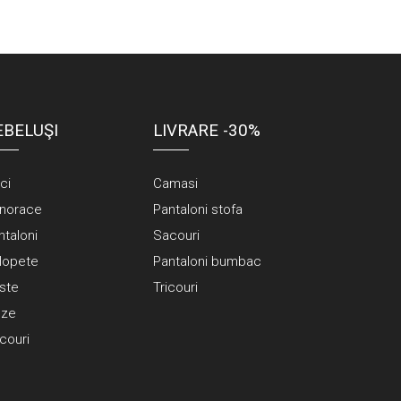
EBELUŞI
LIVRARE -30%
ci
Camasi
norace
Pantaloni stofa
ntaloni
Sacouri
lopete
Pantaloni bumbac
ste
Tricouri
uze
couri