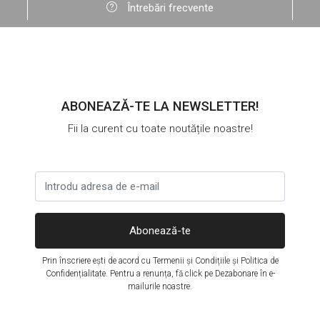
Întrebări frecvente
ABONEAZĂ-TE LA NEWSLETTER!
Fii la curent cu toate noutățile noastre!
Abonează-te
Prin înscriere ești de acord cu
Termenii și Condițiile
și
Politica de
Confidențialitate
. Pentru a renunța, fă click pe Dezabonare în e-
mailurile noastre.