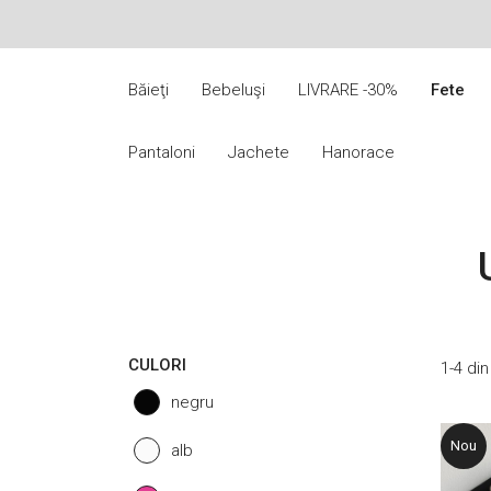
Băieţi
Bebeluşi
LIVRARE -30%
Fete
Alege o categorie pentru a face cumpărături
Pantaloni
Jachete
Hanorace
CULORI
1-4 di
negru
Nou
alb