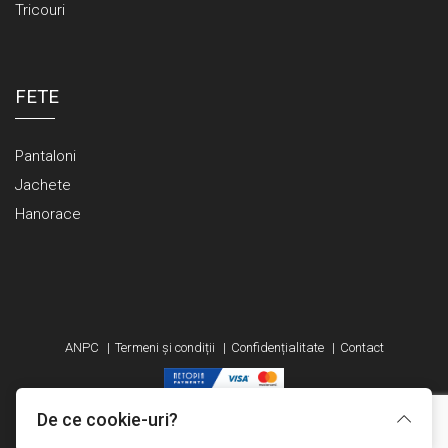
Tricouri
FETE
Pantaloni
Jachete
Hanorace
ANPC
Termeni și condiții
Confidențialitate
Contact
De ce cookie-uri?
Made with
in TGM by
Edris Digital Agency
. All Rights Reserved © 2026
Ranikids