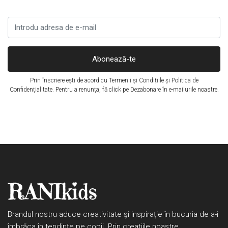
Abonează-te
Prin înscriere ești de acord cu
Termenii și Condițiile
și
Politica de
Confidențialitate
. Pentru a renunța, fă click pe Dezabonare în e-mailurile noastre.
Brandul nostru aduce creativitate şi inspiraţie în bucuria de a-i
îmbrăca în tendinţe pe copii. Prin creaţiile noastre