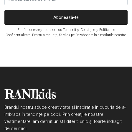
Abonează-te
Prin înscriere ești de acord cu
Termenii și Condițiile
și
Politica de
Confidențialitate
. Pentru a renunța, fă click pe Dezabonare în e-mailurile noastre.
Brandul nostru aduce creativitate şi inspiraţie în bucuria de a-i
îmbrăca în tendinţe pe copii. Prin creaţiile noastre
vestimentare, am definit un stil diferit, unic şi foarte îndrăgit
de cei mici.