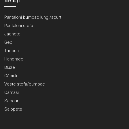
BĂIEŢI
Pantaloni bumbac lung /scurt
Pantaloni stofa
Jachete
Geci
Tricouri
Hanorace
Bluze
Căciuli
Veste stofa/bumbac
Camasi
Sacouri
Salopete