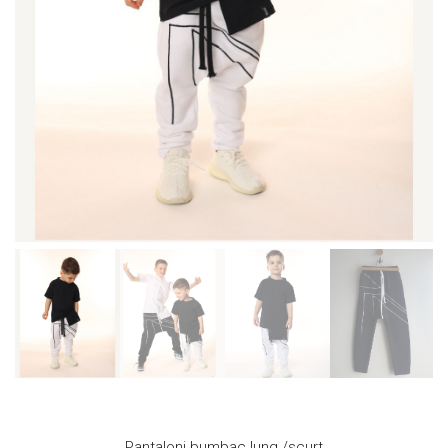
Pantaloni bumbac lung /scurt