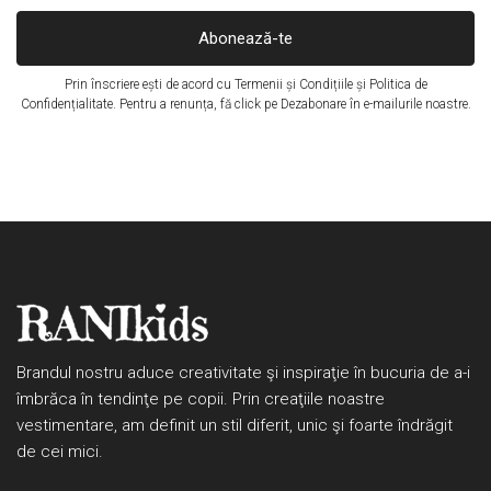
Abonează-te
Prin înscriere ești de acord cu
Termenii și Condițiile
și
Politica de
Confidențialitate
. Pentru a renunța, fă click pe Dezabonare în e-mailurile noastre.
Brandul nostru aduce creativitate şi inspiraţie în bucuria de a-i
îmbrăca în tendinţe pe copii. Prin creaţiile noastre
vestimentare, am definit un stil diferit, unic şi foarte îndrăgit
de cei mici.