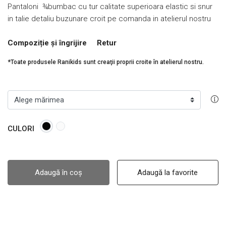
Pantaloni ¾bumbac cu tur calitate superioara elastic si snur
in talie detaliu buzunare croit pe comanda in atelierul nostru
Compoziție și îngrijire
Retur
*Toate produsele Ranikids sunt creaţii proprii croite în atelierul nostru.
CULORI
Adaugă în coș
Adaugă la favorite