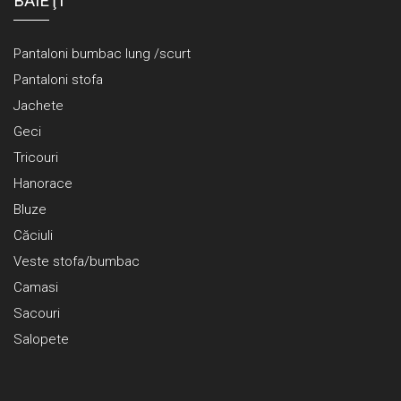
BĂIEŢI
Pantaloni bumbac lung /scurt
Pantaloni stofa
Jachete
Geci
Tricouri
Hanorace
Bluze
Căciuli
Veste stofa/bumbac
Camasi
Sacouri
Salopete